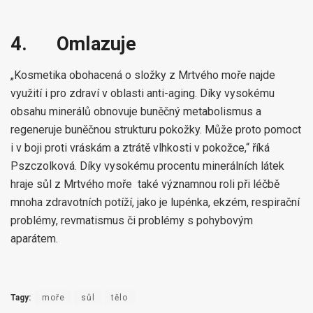
4.
Omlazuje
„Kosmetika obohacená o složky z Mrtvého moře najde
využití i pro zdraví v oblasti anti-aging. Díky vysokému
obsahu minerálů obnovuje buněčný metabolismus a
regeneruje buněčnou strukturu pokožky. Může proto pomoct
i v boji proti vráskám a ztrátě vlhkosti v pokožce,“ říká
Pszczolková. Díky vysokému procentu minerálních látek
hraje sůl z Mrtvého moře také významnou roli při léčbě
mnoha zdravotních potíží, jako je lupénka, ekzém, respirační
problémy, revmatismus či problémy s pohybovým
aparátem.
Tagy:
moře
sůl
tělo