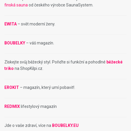
finská sauna
od českého výrobce SaunaSystem.
EWITA
– svět moderní ženy.
BOUBELKY
– váš magazín.
Získejte svůj běžecký styl. Pořiďte si funkční a pohodlné
běžecké
triko
na ShopKilpi.cz.
EROKIT
– magazín, který umí pobavit!.
REDMIX
lifestylový magazín
Jde o vaše zdraví, více na
BOUBELKY.EU