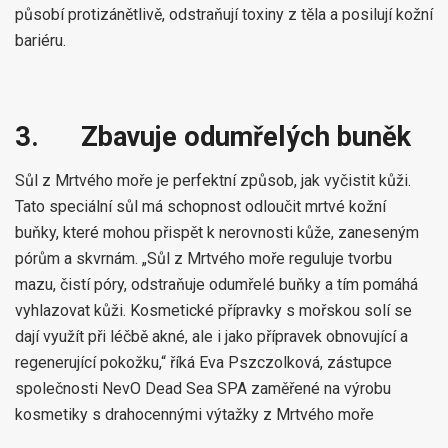
působí protizánětlivě, odstraňují toxiny z těla a posilují kožní
bariéru.
3.
Zbavuje odumřelých buněk
Sůl z Mrtvého moře je perfektní způsob, jak vyčistit kůži.
Tato speciální sůl má schopnost odloučit mrtvé kožní
buňky, které mohou přispět k nerovnosti kůže, zaneseným
pórům a skvrnám. „Sůl z Mrtvého moře reguluje tvorbu
mazu, čistí póry, odstraňuje odumřelé buňky a tím pomáhá
vyhlazovat kůži. Kosmetické přípravky s mořskou solí se
dají využít při léčbě akné, ale i jako přípravek obnovující a
regenerující pokožku,“ říká Eva Pszczolková, zástupce
společnosti NevO Dead Sea SPA zaměřené na výrobu
kosmetiky s drahocennými výtažky z Mrtvého moře