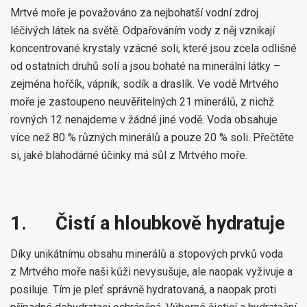
Mrtvé moře je považováno za nejbohatší vodní zdroj
léčivých látek na světě. Odpařováním vody z něj vznikají
koncentrované krystaly vzácné soli, které jsou zcela odlišné
od ostatních druhů solí a jsou bohaté na minerální látky –
zejména hořčík, vápník, sodík a draslík. Ve vodě Mrtvého
moře je zastoupeno neuvěřitelných 21 minerálů, z nichž
rovných 12 nenajdeme v žádné jiné vodě. Voda obsahuje
více než 80 % různých minerálů a pouze 20 % soli. Přečtěte
si, jaké blahodárné účinky má sůl z Mrtvého moře.
1.
Čistí a hloubkově hydratuje
Díky unikátnímu obsahu minerálů a stopových prvků voda
z Mrtvého moře naši kůži nevysušuje, ale naopak vyživuje a
posiluje. Tím je pleť správně hydratovaná, a naopak proti