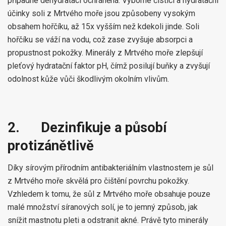
případné dehydrataci ochráněná. Výborné čisticí a hydratační
účinky soli z Mrtvého moře jsou způsobeny vysokým
obsahem hořčíku, až 15x vyšším než kdekoli jinde. Soli
hořčíku se váží na vodu, což zase zvyšuje absorpci a
propustnost pokožky. Minerály z Mrtvého moře zlepšují
pleťový hydratační faktor pH, čímž posilují buňky a zvyšují
odolnost kůže vůči škodlivým okolním vlivům.
2.
Dezinfikuje a působí
protizánětlivě
Díky sírovým přírodním antibakteriálním vlastnostem je sůl
z Mrtvého moře skvělá pro čištění povrchu pokožky.
Vzhledem k tomu, že sůl z Mrtvého moře obsahuje pouze
malé množství síranových solí, je to jemný způsob, jak
snížit mastnotu pleti a odstranit akné. Právě tyto minerály