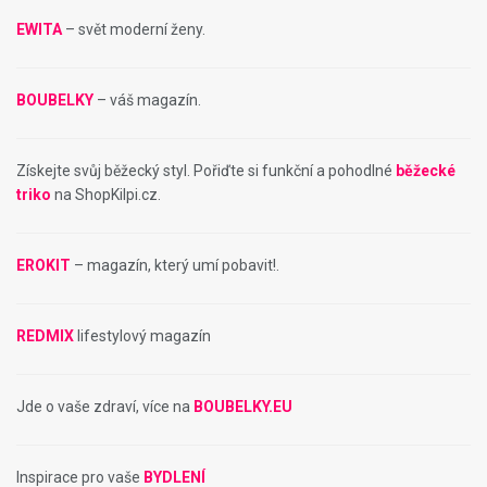
EWITA
– svět moderní ženy.
BOUBELKY
– váš magazín.
Získejte svůj běžecký styl. Pořiďte si funkční a pohodlné
běžecké
triko
na ShopKilpi.cz.
EROKIT
– magazín, který umí pobavit!.
REDMIX
lifestylový magazín
Jde o vaše zdraví, více na
BOUBELKY.EU
Inspirace pro vaše
BYDLENÍ