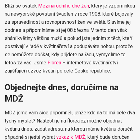
Blíží se svátek
Mezinárodního dne žen
, který je vzpomínkou
na newyorské povstání švadlen v roce 1908, které bojovaly
za spravedlnost a rovnoprávnost žen ve světě. Slavíme jej
dodnes a připomínáme si jej 08.března. V tento den však
shání květiny většina mužů a pokud jste jedním z těch, kteří
postávají v řadě v květinářství a podupáváte nohou, protože
se nemůžete dočkat, kdy přijdete na řadu, vymyslíme to
letos za vás. Jsme
Florea
– internetové květinářství
zajišťující rozvoz květin po celé České republice.
Objednejte dnes, doručíme na
MDŽ
MDŽ jsme vám sice připomněli, jenže kdo na to má celé dva
týdny myslet? Naštěstí je na florea.cz možné objednat
květinu dnes, zadat adresu, na kterou máme květinu doručit,
případně si ještě vybrat
vzkaz k MDŽ
, který bude doručen