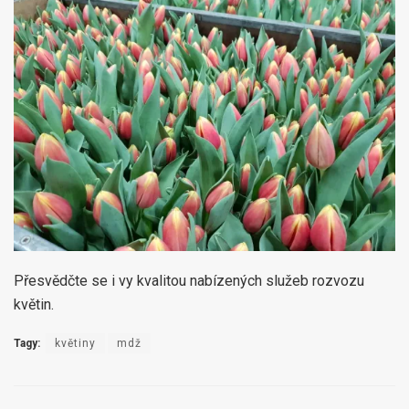
Přesvědčte se i vy kvalitou nabízených služeb rozvozu
květin.
Tagy:
květiny
mdž