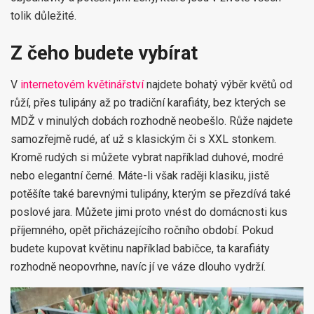
tolik důležité.
Z čeho budete vybírat
V
internetovém květinářství
najdete bohatý výběr květů od
růží, přes tulipány až po tradiční karafiáty, bez kterých se
MDŽ v minulých dobách rozhodně neobešlo. Růže najdete
samozřejmě rudé, ať už s klasickým či s XXL stonkem.
Kromě rudých si můžete vybrat například duhové, modré
nebo elegantní černé. Máte-li však raději klasiku, jistě
potěšíte také barevnými tulipány, kterým se přezdívá také
poslové jara. Můžete jimi proto vnést do domácnosti kus
příjemného, opět přicházejícího ročního období. Pokud
budete kupovat květinu například babičce, ta karafiáty
rozhodně neopovrhne, navíc jí ve váze dlouho vydrží.