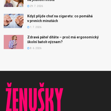
29. 7. 2026
Když přijde chuť na cigaretu: co pomáhá
v prvních minutách
1. 7. 2026
Zdravá páteř dítěte – proč má ergonomický
školní batoh význam?
8. 6. 2026