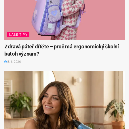
NAŠE TIPY
Zdravá páteř dítěte – proč má ergonomický školní
batoh význam?
8. 6. 2026