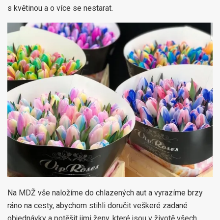
s květinou a o více se nestarat.
Na MDŽ vše naložíme do chlazených aut a vyrazíme brzy
ráno na cesty, abychom stihli doručit veškeré zadané
objednávky a potěšit jimi ženy, které jsou v životě všech