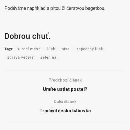
Podáváme například s pitou či čerstvou bagetkou.
Dobrou chuť.
Tagy:
kuřecí maso
lilek
niva
zapečený lilek
zdravá večeře
zelenina
Předchozí článek
Umíte ustlat postel?
Další článek
Tradiční česká bábovka