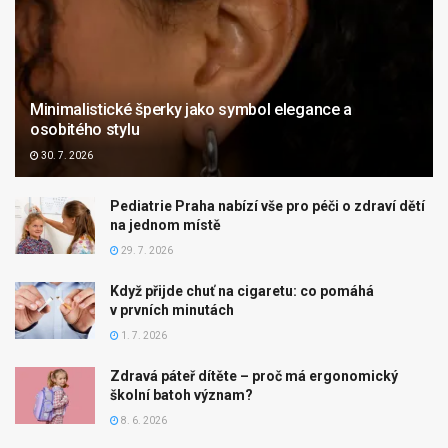
Minimalistické šperky jako symbol elegance a
osobitého stylu
30. 7. 2026
Pediatrie Praha nabízí vše pro péči o zdraví dětí
na jednom místě
29. 7. 2026
Když přijde chuť na cigaretu: co pomáhá
v prvních minutách
1. 7. 2026
Zdravá páteř dítěte – proč má ergonomický
školní batoh význam?
8. 6. 2026