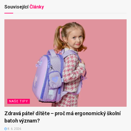
Související
Články
NAŠE TIPY
Zdravá páteř dítěte – proč má ergonomický školní
batoh význam?
8. 6. 2026