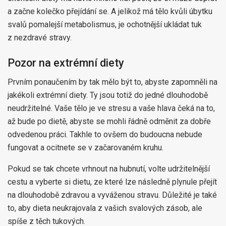
a začne kolečko přejídání se. A jelikož má tělo kvůli úbytku
svalů pomalejší metabolismus, je ochotnější ukládat tuk
z nezdravé stravy.
Pozor na extrémní diety
Prvním ponaučením by tak mělo být to, abyste zapomněli na
jakékoli extrémní diety. Ty jsou totiž do jedné dlouhodobě
neudržitelné. Vaše tělo je ve stresu a vaše hlava čeká na to,
až bude po dietě, abyste se mohli řádně odměnit za dobře
odvedenou práci. Takhle to ovšem do budoucna nebude
fungovat a ocitnete se v začarovaném kruhu.
Pokud se tak chcete vrhnout na hubnutí, volte udržitelnější
cestu a vyberte si dietu, ze které lze následně plynule přejít
na dlouhodobě zdravou a vyváženou stravu. Důležité je také
to, aby dieta neukrajovala z vašich svalových zásob, ale
spíše z těch tukových.