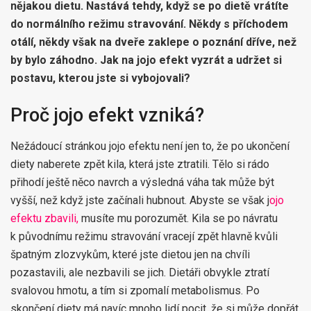
nějakou dietu. Nastává tehdy, když se po dietě vrátíte
do normálního režimu stravování. Někdy s příchodem
otálí, někdy však na dveře zaklepe o poznání dříve, než
by bylo záhodno. Jak na jojo efekt vyzrát a udržet si
postavu, kterou jste si vybojovali?
Proč jojo efekt vzniká?
Nežádoucí stránkou jojo efektu není jen to, že po ukončení
diety naberete zpět kila, která jste ztratili. Tělo si rádo
přihodí ještě něco navrch a výsledná váha tak může být
vyšší, než když jste začínali hubnout. Abyste se však j
ojo
efektu zbavili,
musíte mu porozumět. Kila se po návratu
k původnímu režimu stravování vracejí zpět hlavně kvůli
špatným zlozvykům, které jste dietou jen na chvíli
pozastavili, ale nezbavili se jich. Dietáři obvykle ztratí
svalovou hmotu, a tím si zpomalí metabolismus. Po
skončení diety má navíc mnoho lidí pocit, že si může dopřát