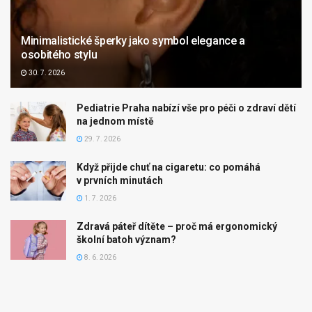
Minimalistické šperky jako symbol elegance a
osobitého stylu
30. 7. 2026
Pediatrie Praha nabízí vše pro péči o zdraví dětí
na jednom místě
29. 7. 2026
Když přijde chuť na cigaretu: co pomáhá
v prvních minutách
1. 7. 2026
Zdravá páteř dítěte – proč má ergonomický
školní batoh význam?
8. 6. 2026