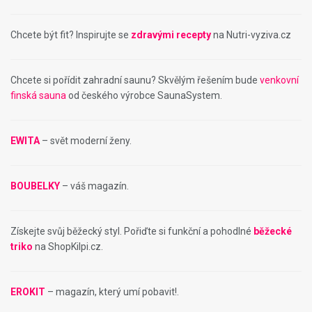
Chcete být fit? Inspirujte se
zdravými recepty
na Nutri-vyziva.cz
Chcete si pořídit zahradní saunu? Skvělým řešením bude
venkovní
finská sauna
od českého výrobce SaunaSystem.
EWITA
– svět moderní ženy.
BOUBELKY
– váš magazín.
Získejte svůj běžecký styl. Pořiďte si funkční a pohodlné
běžecké
triko
na ShopKilpi.cz.
EROKIT
– magazín, který umí pobavit!.