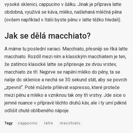
vysoké sklenici, cappucino v šálku. Jinak je příprava latte
obdobná, využívá se káva, mléko, našlehaná mléčná pěna
(ovšem například v Itálii byste pěnu v latte těžko hledali).
Jak se dělá macchiato?
A máme tu poslední variaci. Macchiato, přesněji se říká latte
macchiato. Rozdíl mezi ním a klasickým macchiatem je ten,
že zatímco klasické latte se připravuje ze dvou vrstev,
macchiato ze tří. Nejprve se napění mléko do pěny, ta se
nalije do sklenice a nechá se 30 sekund stát, aby se povrch
„zpevnil“. Poté můžete přilévat espresso, které proteče
mezi pěnu a mléko a vzniknou tak ony tři vrstvy. Jde sice o
jemné nuance v přípravě těchto druhů káv, ale i ty umí pěkně
odlišit chutě oblíbeného nápoje.
Tagy:
cappucino
latte
macchiato