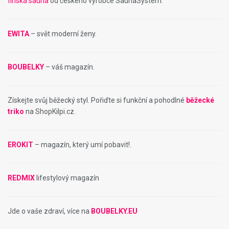
finská sauna
od českého výrobce SaunaSystem.
EWITA
– svět moderní ženy.
BOUBELKY
– váš magazín.
Získejte svůj běžecký styl. Pořiďte si funkční a pohodlné
běžecké
triko
na ShopKilpi.cz.
EROKIT
– magazín, který umí pobavit!.
REDMIX
lifestylový magazín
Jde o vaše zdraví, více na
BOUBELKY.EU