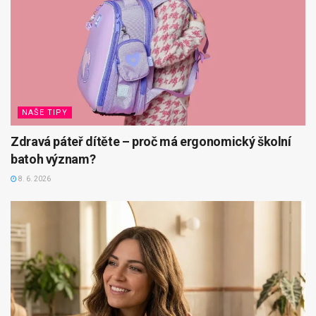
NAŠE TIPY
Zdravá páteř dítěte – proč má ergonomický školní
batoh význam?
8. 6. 2026