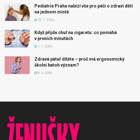
Pediatrie Praha nabízí vše pro péči o zdraví dětí
na jednom místě
29. 7. 2026
Když přijde chuť na cigaretu: co pomáhá
v prvních minutách
1. 7. 2026
Zdravá páteř dítěte – proč má ergonomický
školní batoh význam?
8. 6. 2026