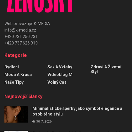
Web provozuje: K-MEDIA
info@k-media.cz
+420 731 250 731
+420 737 626 919
Kategorie
Bydlení
Sex A Vztahy
Zdraví A Životní
Styl
Móda A Krása
Videoblog M
Naše Tipy
Volný Čas
Nejnovější články
Minimalistické šperky jako symbol elegance a
osobitého stylu
30. 7. 2026