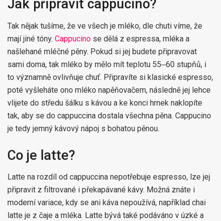
Jak připravit cappucino?
Tak nějak tušíme, že ve všech je mléko, dle chuti víme, že
mají jiné tóny.
Cappucino
se dělá z espressa, mléka a
našlehané mléčné pěny. Pokud si jej budete připravovat
sami doma, tak mléko by mělo mít teplotu 55‒60 stupňů, i
to významně ovlivňuje chuť. Připravíte si klasické espresso,
poté vyšleháte ono mléko napěňovačem, následně jej lehce
vlijete do středu šálku s kávou a ke konci hrnek naklopíte
tak, aby se do cappuccina dostala všechna pěna. Cappucino
je tedy jemný kávový nápoj s bohatou pěnou.
Co je latte?
Latte na rozdíl od cappuccina nepotřebuje espresso, lze jej
připravit z filtrované i překapávané kávy. Možná znáte i
moderní variace, kdy se ani káva nepoužívá, například chai
latte je z čaje a mléka. Latte bývá také podáváno v úzké a