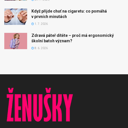
Když přijde chuť na cigaretu: co pomáhá
v prvních minutách
1. 7. 2026
Zdravá páteř dítěte – proč má ergonomický
školní batoh význam?
8. 6. 2026