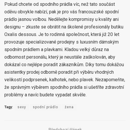
Pokud chcete od spodního prádla víc, než tato součást
oděvu obvykle nabízí, pak je pro vás francouzské spodní
prádlo jasnou volbou. Nedělejte kompromisy u kvality ani
designu – zkuste se obrátit na školené profesionály butiku
Oxalis dessous. Je to rodinná společnost, která již 20 let
provozuje specializované prodejny s luxusním dámským
spodním prádlem a plavkami. Kladou velký důraz na
odbornost personálu, který je neustále zaškolován, aby
dokázal co nejlépe poradit zákazníkům. Díky tomu dokážou
asistentky prodej odborně poradit při výběru vhodných
velikostí podprsenek, kalhotek, nebo plavek. Nezapomeňte,
že správným výběrem spodního prádla si ušetříte zdravotní
problémy a navíc budete vypadat skvěle.
Tagy:
sexy
spodní prádlo
žena
Předchozí článek