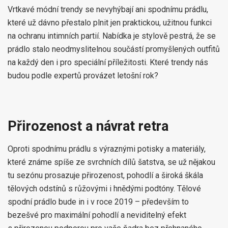
Vrtkavé módní trendy se nevyhýbají ani spodnímu prádlu,
které už dávno přestalo plnit jen praktickou, užitnou funkci
na ochranu intimních partií. Nabídka je stylově pestrá, že se
prádlo stalo neodmyslitelnou součástí promyšlených outfitů
na každý den i pro speciální příležitosti. Které trendy nás
budou podle expertů provázet letošní rok?
Přirozenost a návrat retra
Oproti spodnímu prádlu s výraznými potisky a materiály,
které známe spíše ze svrchních dílů šatstva, se už nějakou
tu sezónu prosazuje přirozenost, pohodlí a široká škála
tělových odstínů s růžovými i hnědými podtóny. Tělové
spodní prádlo bude in i v roce 2019 – především to
bezešvé pro maximální pohodlí a neviditelný efekt