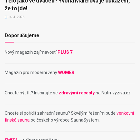
Tělo jako ve dvaceti? Yvona Maléřová je důkazem,
že to jde!
14. 4. 2026
Doporučujeme
Nový magazín zajímavostí
PLUS 7
Magazín pro moderní ženy
WOMER
Chcete být fit? Inspirujte se
zdravými recepty
na Nutri-vyziva.cz
Chcete si pořídit zahradní saunu? Skvělým řešením bude
venkovní
finská sauna
od českého výrobce SaunaSystem.