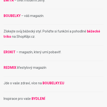
EWITA
– svět moderní ženy.
BOUBELKY
– váš magazín.
Získejte svůj běžecký styl. Pořiďte si funkční a pohodlné
běžecké
triko
na ShopKilpi.cz.
EROKIT
– magazín, který umí pobavit!.
REDMIX
lifestylový magazín
Jde o vaše zdraví, více na
BOUBELKY.EU
Inspirace pro vaše
BYDLENÍ