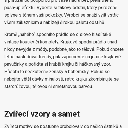
s přirozenou podporou pro vaše ňadra bez přehnaného
push-up efektu. Vyberte si takový odstín, který přirozeně
splyne s tónem vaší pokožky. Výrobci se snaží vyjít vstříc
všem zákaznicím a nabízejí širokou paletu odstínů.
Kromě „nahého“ spodního prádlo se o slovo hlásí také
vintage kousky či komplety. Krajkové spodní prádlo snad
nikdy nevyjde z módy, podobně jako to tělové. Pokud chcete
letos následovat trendy, pak zapomeňte na jemné krajkové
pavučinky a pořiďte si hrubší krajku či háčkovaný vzor.
Působí to neskutečně žensky a bohémsky. Pokud se
nebojíte větší dávky minulosti, retro krajku zkombinujte se
starorůžovou, tělovou či smetanovou barvou.
Zvířecí vzory a samet
Zvířecí motivy se postupně probojovaly do našich šatníků a