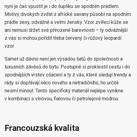
nyní je čas vpustit je i do šuplíku se spodním prádlem.
Motivy divokých zvířat z africké savany působí na spodním
prádle sexy, odvážně a velmi žensky. Vzor zvířecí kůže se
ani nemusí držet své přirozené barevnosti – ty odvážnější
z vás si mohou pořídit třeba červený či růžový leopardí
vzor.
Samet už dávno není jen výsadou šatů do společnosti a
luxusních závěsů do bytu. Postupně si proklestil cestu i do
spodnějších vrstev ošacení a ty z vás, které sledují trendy a
rády si dopřávají něco nového a netradičního, ho určitě
nesmí minout. Tento specifický materiál nejlépe vynikne
v kombinaci s vínovou, fialovou či petrolejově modrou.
Francouzská kvalita