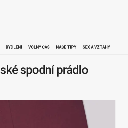
BYDLENÍ
VOLNÝ ČAS
NAŠE TIPY
SEX A VZTAHY
nské spodní prádlo