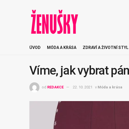
ÚVOD
MÓDA A KRÁSA
ZDRAVÍ A ŽIVOTNÍ STYL
Víme, jak vybrat pá
od
REDAKCE
22. 10. 2021
v
Móda a krása