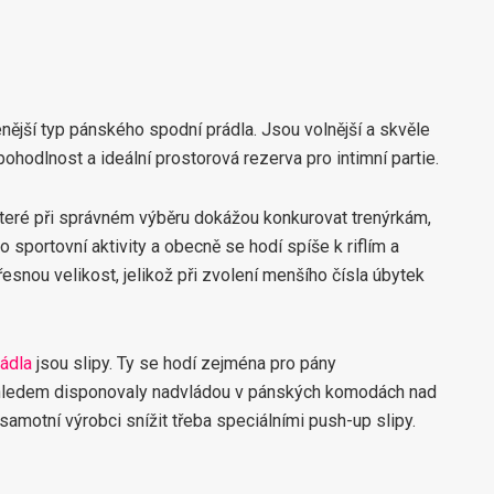
nější typ pánského spodní prádla. Jsou volnější a skvěle
é pohodlnost a ideální prostorová rezerva pro intimní partie.
které při správném výběru dokážou konkurovat trenýrkám,
 sportovní aktivity a obecně se hodí spíše k riflím a
řesnou velikost, jelikož při zvolení menšího čísla úbytek
ádla
jsou slipy. Ty se hodí zejména pro pány
ehledem disponovaly nadvládou v pánských komodách nad
samotní výrobci snížit třeba speciálními push-up slipy.