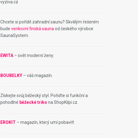
vyziva.cz
Chcete si pořídit zahradní saunu? Skvělým řešením
bude
venkovní finská sauna
od českého výrobce
SaunaSystem.
EWITA
– svět moderní ženy.
BOUBELKY
– váš magazín.
Získejte svůj běžecký styl. Pořiďte si funkční a
pohodlné
běžecké triko
na ShopKilpi.cz.
EROKIT
– magazín, který umí pobavit!.