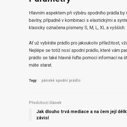
Hlavním aspektem při výběru spodního prádla by mě
bavlny, případně v kombinaci s elastickými a synte
klasicky označena písmeny S, M, L, XL a vyšších.
Ať už vybíráte prádlo pro jakoukoliv příležitost, v
Nejlépe se totiž nosí spodní prádlo, které vám pad
prádlo se také hlavně řiďte pomocí informací na št
máte starat.
Tagy:
pánské spodní prádlo
Předchozí článek
Jak dlouho trvá mediace a na čem její dél
závisí