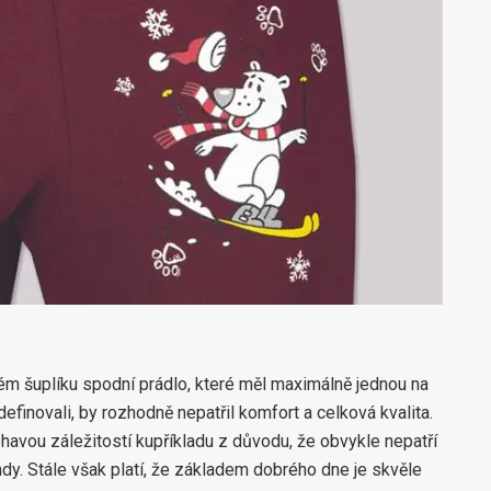
ém šuplíku spodní prádlo, které měl maximálně jednou na
definovali, by rozhodně nepatřil komfort a celková kvalita.
avou záležitostí kupříkladu z důvodu, že obvykle nepatří
ndy. Stále však platí, že základem dobrého dne je skvěle