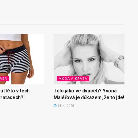
ÁSA
MÓDA A KRÁSA
ut léto v těch
Tělo jako ve dvaceti? Yvona
kraťasech?
Maléřová je důkazem, že to jde!
14. 4. 2026