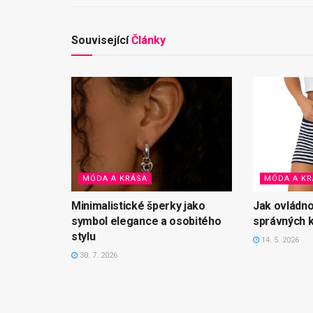
Související
Články
MÓDA A KRÁSA
MÓDA A KR
Minimalistické šperky jako
Jak ovládno
symbol elegance a osobitého
správných 
stylu
14. 5. 2026
30. 7. 2026