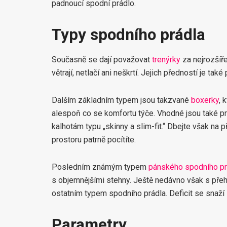
padnoucí spodní prádlo.
Typy spodního prádla
Současně se dají považovat
trenýrky
za nejrozšíře
větrají, netlačí ani neškrtí. Jejich předností je tak
Dalším základním typem jsou takzvané
boxerky
, 
alespoň co se komfortu týče. Vhodné jsou také pro
kalhotám typu „skinny a slim-fit.“ Dbejte však na p
prostoru patrně pocítíte.
Posledním známým typem
pánského spodního pr
s objemnějšími stehny. Ještě nedávno však s př
ostatním typem spodního prádla. Deficit se snaží 
Parametry