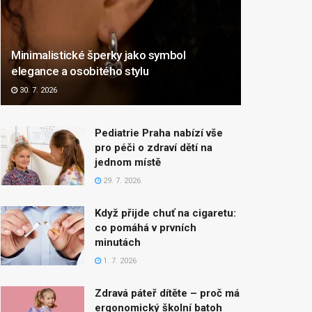
Minimalistické šperky jako symbol
elegance a osobitého stylu
30. 7. 2026
Pediatrie Praha nabízí vše
pro péči o zdraví dětí na
jednom místě
29. 7. 2026
Když přijde chuť na cigaretu:
co pomáhá v prvních
minutách
1. 7. 2026
Zdravá páteř dítěte – proč má
ergonomický školní batoh