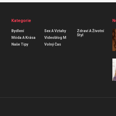
Kategorie
N
Bydlení
Sex A Vztahy
Zdraví A Životní
Styl
Móda A Krása
Videoblog M
Naše Tipy
Volný Čas