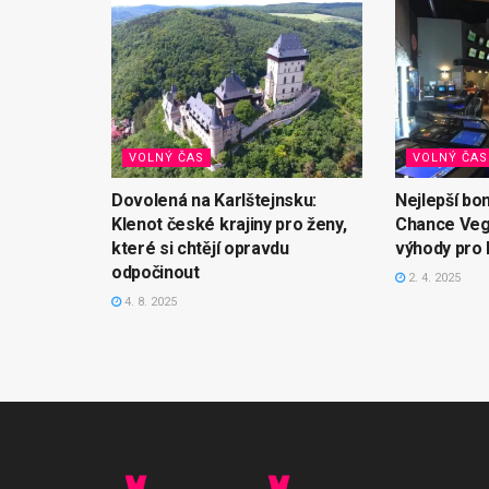
VOLNÝ ČAS
VOLNÝ ČAS
Dovolená na Karlštejnsku:
Nejlepší bo
Klenot české krajiny pro ženy,
Chance Veg
které si chtějí opravdu
výhody pro 
odpočinout
2. 4. 2025
4. 8. 2025