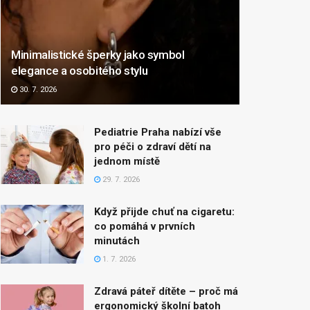
Minimalistické šperky jako symbol
elegance a osobitého stylu
30. 7. 2026
Pediatrie Praha nabízí vše
pro péči o zdraví dětí na
jednom místě
29. 7. 2026
Když přijde chuť na cigaretu:
co pomáhá v prvních
minutách
1. 7. 2026
Zdravá páteř dítěte – proč má
ergonomický školní batoh