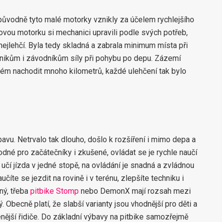
ůvodně tyto malé motorky vznikly za účelem rychlejšího
vou motorku si mechanici upravili podle svých potřeb,
nejlehčí. Byla tedy skladná a zabrala minimum místa při
hanikům i závodníkům síly při pohybu po depu. Zázemí
lém nachodit mnoho kilometrů, každé ulehčení tak bylo
bavu. Netrvalo tak dlouho, došlo k rozšíření i mimo depa a
vhodné pro začátečníky i zkušené, ovládat se je rychle naučí
h učí jízda v jedné stopě, na ovládání je snadná a zvládnou
číte se jezdit na rovině i v terénu, zlepšíte techniku i
ný, třeba
pitbike Stomp
nebo DemonX mají rozsah mezi
. Obecně platí, že slabší varianty jsou vhodnější pro děti a
enější řidiče. Do základní výbavy na pitbike samozřejmě