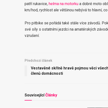
patří rukavice,
helma na motorku
a dobré moto oble
km/hod, rychlost ale většinou nebývá to hlavní, 
Pro pitbike se pořádá také stále více závodů. Pok
své síly s ostatními jezdci na amatérských závode
vzrušení.
Předchozí článek
Vestavěné skříně hravě pojmou věci všec
členů domácnosti
Související
Články