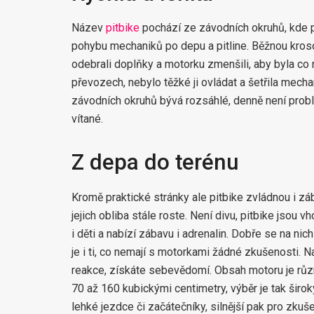
Název
pitbike
pochází ze závodních okruhů, kde p
pohybu mechaniků po depu a pitline. Běžnou kroso
odebrali doplňky a motorku zmenšili, aby byla co 
převozech, nebylo těžké ji ovládat a šetřila mec
závodních okruhů bývá rozsáhlé, denně není prob
vítané.
Z depa do terénu
Kromě praktické stránky ale pitbike zvládnou i zá
jejich obliba stále roste. Není divu, pitbike jsou 
i děti a nabízí zábavu i adrenalin. Dobře se na nic
je i ti, co nemají s motorkami žádné zkušenosti. Nau
reakce, získáte sebevědomí. Obsah motoru je růz
70 až 160 kubickými centimetry, výběr je tak široký
lehké jezdce či začátečníky, silnější pak pro zkuš