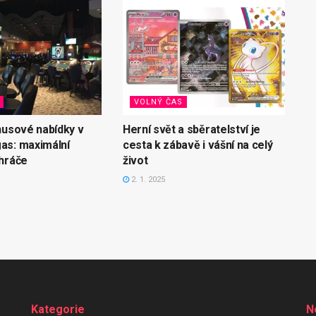
VOLNÝ ČAS
nusové nabídky v
Herní svět a sběratelství je
as: maximální
cesta k zábavě i vášní na celý
hráče
život
2. 1. 2025
Kategorie
N