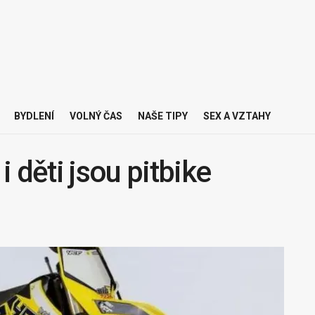
BYDLENÍ
VOLNÝ ČAS
NAŠE TIPY
SEX A VZTAHY
 děti jsou pitbike