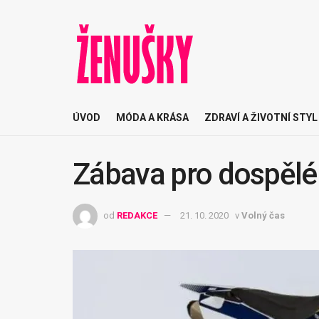
ÚVOD
MÓDA A KRÁSA
ZDRAVÍ A ŽIVOTNÍ STYL
Zábava pro dospělé i
od
REDAKCE
21. 10. 2020
v
Volný čas