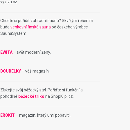
vyziva.cz
Chcete si pořídit zahradní saunu? Skvělým řešením
bude
venkovní finská sauna
od českého výrobce
SaunaSystem.
EWITA
– svět moderní ženy.
BOUBELKY
– váš magazín.
Získejte svůj běžecký styl. Pořiďte si funkční a
pohodlné
běžecké triko
na ShopKilpi.cz.
EROKIT
– magazín, který umí pobavit!.