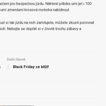
čení pro bezpečnou jízdu. Některé pitbike umí jet i 100
co umí zmenšení krosová motorka nabídnout.
ud si tak jízdu na nich zamilujete, můžete zkusit porovnat
ch. Nebojte se dopřát si v životě trochu zábavy a
Další článek
h
Black Friday se blíží!