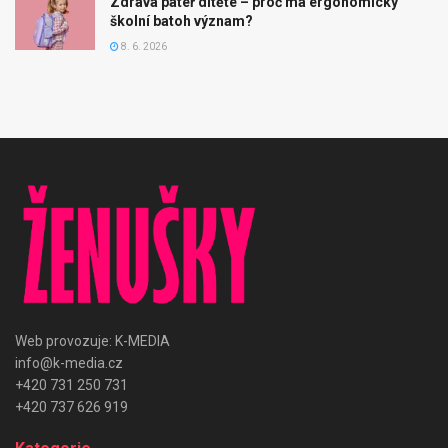
Zdravá páteř dítěte – proč má ergonomický
školní batoh význam?
8. 6. 2026
Web provozuje: K-MEDIA
info@k-media.cz
+420 731 250 731
+420 737 626 919