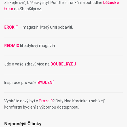
Získejte svůj běžecký styl. Pořiďte si funkční a pohodlné
běžecké
triko
na ShopKilpi.cz.
EROKIT
– magazín, který umí pobavit!.
REDMIX
lifestylový magazín
Jde o vaše zdraví, více na
BOUBELKY.EU
Inspirace pro vaše
BYDLENÍ
Vybíráte nový byt v
Praze 9
? Byty Nad Krocínkou nabízejí
komfortní bydlení s výbornou dostupností.
Nejnovější Články