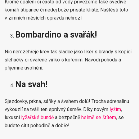
Kromě opálení si často od vody přivezeme také svědivé
komáří štípance či nedej bože přisáté klíště. Naštěstí toto
v zimních měsících opravdu nehrozí
Bombardino a svařák!
Nic nerozehřeje krev tak sladce jako likér s brandy s kopicí
šlehačky či svařené vínko s kořením. Navodí pohodu a
příjemné uvolnění.
Na svah!
Sjezdovky, prkna, sáňky a švahem dolů! Trocha adrenalinu
vykouzlí na tváři ten správný úsměv. Díky novým
lyžím
,
luxusní
lyžařské bundě
a bezpečně
helmě se štítem
, se
budete cítit pohodlně a dobře!