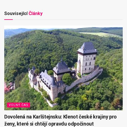
Související
Články
VOLNÝ ČAS
Dovolená na Karlštejnsku: Klenot české krajiny pro
ženy, které si chtějí opravdu odpočinout