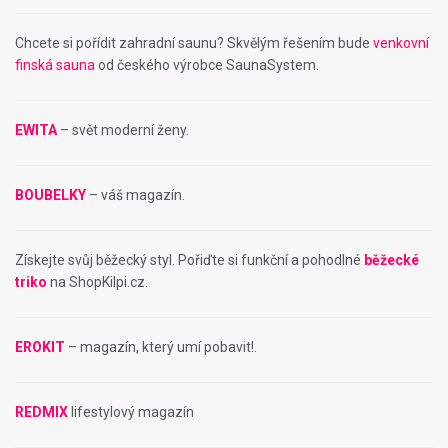
Chcete si pořídit zahradní saunu? Skvělým řešením bude
venkovní
finská sauna
od českého výrobce SaunaSystem.
EWITA
– svět moderní ženy.
BOUBELKY
– váš magazín.
Získejte svůj běžecký styl. Pořiďte si funkční a pohodlné
běžecké
triko
na ShopKilpi.cz.
EROKIT
– magazín, který umí pobavit!.
REDMIX
lifestylový magazín