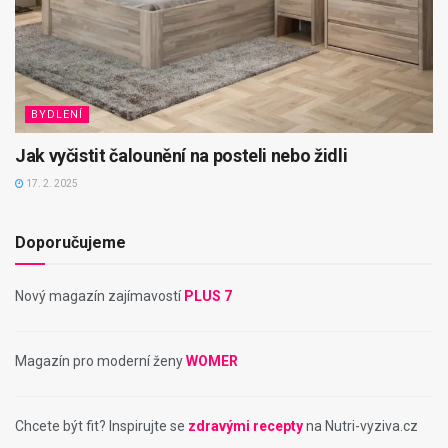
BYDLENÍ
Jak vyčistit čalounění na posteli nebo židli
17. 2. 2025
Doporučujeme
Nový magazín zajímavostí
PLUS 7
Magazín pro moderní ženy
WOMER
Chcete být fit? Inspirujte se
zdravými recepty
na Nutri-vyziva.cz