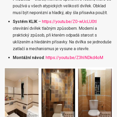
používá u všech atypických velikostí dvířek. Obklad
musí být neporézní a hladký, aby šla přísavka použít.
Systém KLIK
–
https://youtu.be/Z0-wUcLU0tI
otevírání dvířek tlačným způsobem. Moderní a
praktický způsob, při kterém odpadá starost s
uklízením a hledáním přísavky. Na dvířka se jednoduše
zatlačí a mechanismus je vysune a otevře.
Montážní návod
:
https://youtu.be/Z3hINDkd4oM