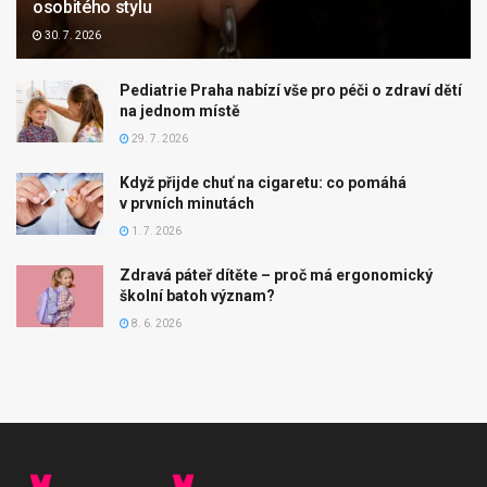
osobitého stylu
30. 7. 2026
Pediatrie Praha nabízí vše pro péči o zdraví dětí
na jednom místě
29. 7. 2026
Když přijde chuť na cigaretu: co pomáhá
v prvních minutách
1. 7. 2026
Zdravá páteř dítěte – proč má ergonomický
školní batoh význam?
8. 6. 2026