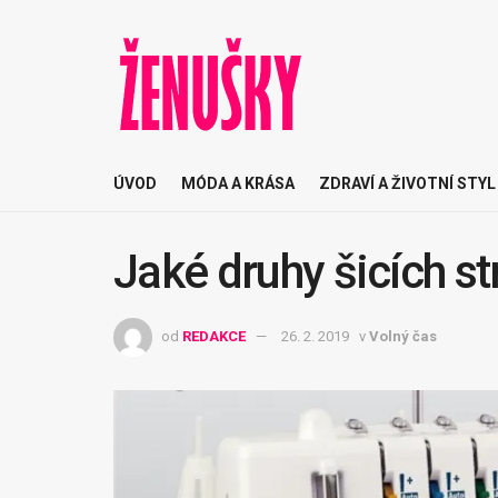
ÚVOD
MÓDA A KRÁSA
ZDRAVÍ A ŽIVOTNÍ STYL
Jaké druhy šicích str
od
REDAKCE
26. 2. 2019
v
Volný čas