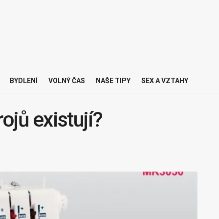
BYDLENÍ
VOLNÝ ČAS
NAŠE TIPY
SEX A VZTAHY
ojů existují?