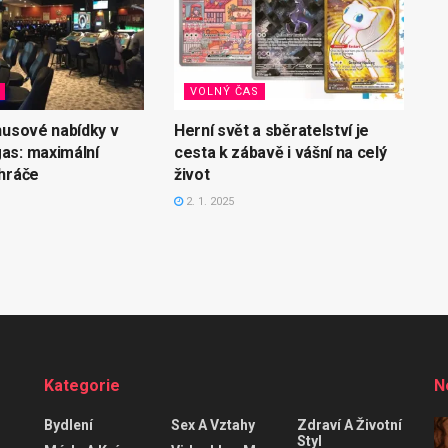
VOLNÝ ČAS
nusové nabídky v
Herní svět a sběratelství je
as: maximální
cesta k zábavě i vášní na celý
hráče
život
2. 1. 2025
Kategorie
N
Bydlení
Sex A Vztahy
Zdraví A Životní
Styl