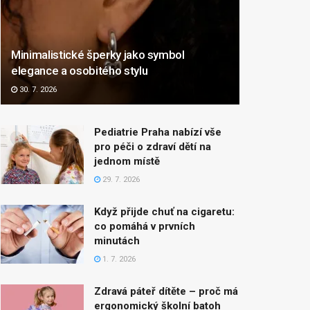
Minimalistické šperky jako symbol
elegance a osobitého stylu
30. 7. 2026
Pediatrie Praha nabízí vše
pro péči o zdraví dětí na
jednom místě
29. 7. 2026
Když přijde chuť na cigaretu:
co pomáhá v prvních
minutách
1. 7. 2026
Zdravá páteř dítěte – proč má
ergonomický školní batoh