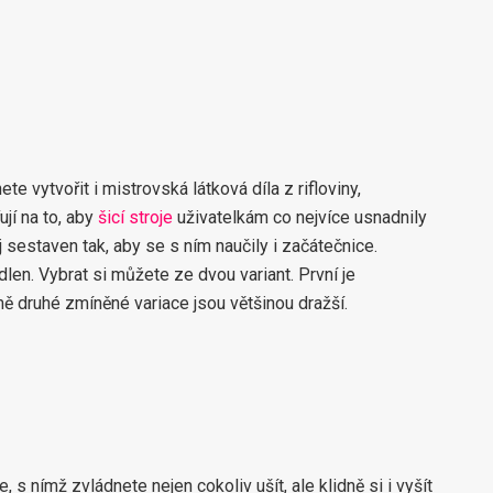
ete vytvořit i mistrovská látková díla z rifloviny,
jí na to, aby
šicí stroje
uživatelkám co nejvíce usnadnily
j sestaven tak, aby se s ním naučily i začátečnice.
len. Vybrat si můžete ze dvou variant. První je
 druhé zmíněné variace jsou většinou dražší.
, s nímž zvládnete nejen cokoliv ušít, ale klidně si i vyšít