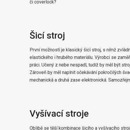
či coverlock?
Šicí stroj
První možností je klasický šicí stroj, s nímž zvládn
elastického i hrubého materiálu. Výrobci se zaměřu
práci. Učený z nebe nespadl, tudíž by měl být stro
Zároveň by měl naplnit očekávání pokročilých švad
mechanická a druhá zase elektronická. Samozřejmě
Vyšívací stroje
Oblibě se těší kombinace šicího a vyšívacího stroje