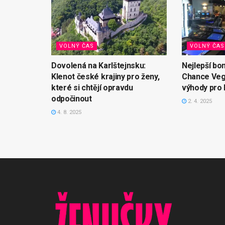
VOLNÝ ČAS
VOLNÝ ČAS
Dovolená na Karlštejnsku:
Nejlepší bo
Klenot české krajiny pro ženy,
Chance Veg
které si chtějí opravdu
výhody pro 
odpočinout
2. 4. 2025
4. 8. 2025