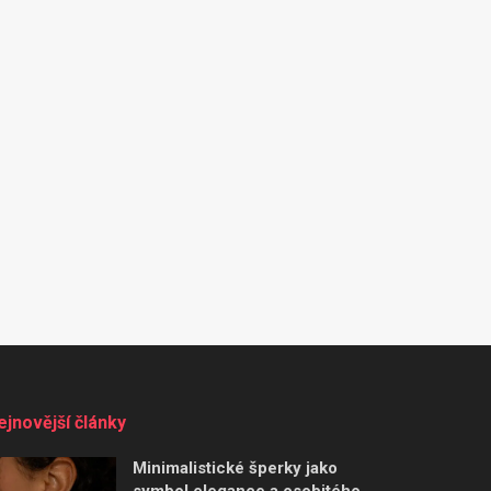
ejnovější články
Minimalistické šperky jako
symbol elegance a osobitého