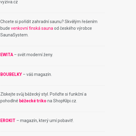
vyziva.cz
Chcete si pořídit zahradní saunu? Skvělým řešením
bude
venkovní finská sauna
od českého výrobce
SaunaSystem.
EWITA
– svět moderní ženy.
BOUBELKY
– váš magazín.
Získejte svůj běžecký styl. Pořiďte si funkční a
pohodlné
běžecké triko
na ShopKilpi.cz.
EROKIT
– magazín, který umí pobavit!.