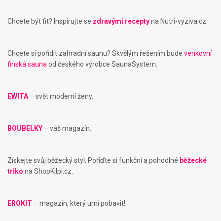
Chcete být fit? Inspirujte se
zdravými recepty
na Nutri-vyziva.cz
Chcete si pořídit zahradní saunu? Skvělým řešením bude
venkovní
finská sauna
od českého výrobce SaunaSystem.
EWITA
– svět moderní ženy.
BOUBELKY
– váš magazín.
Získejte svůj běžecký styl. Pořiďte si funkční a pohodlné
běžecké
triko
na ShopKilpi.cz.
EROKIT
– magazín, který umí pobavit!.