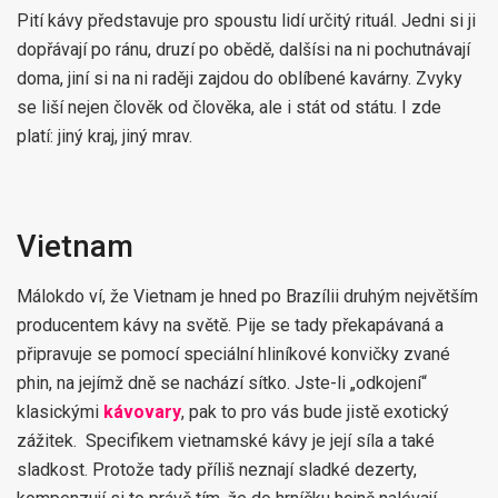
Pití kávy představuje pro spoustu lidí určitý rituál. Jedni si ji
dopřávají po ránu, druzí po obědě, dalšísi na ni pochutnávají
doma, jiní si na ni raději zajdou do oblíbené kavárny. Zvyky
se liší nejen člověk od člověka, ale i stát od státu. I zde
platí: jiný kraj, jiný mrav.
Vietnam
Málokdo ví, že Vietnam je hned po Brazílii druhým největším
producentem kávy na světě. Pije se tady překapávaná a
připravuje se pomocí speciální hliníkové konvičky zvané
phin, na jejímž dně se nachází sítko. Jste-li „odkojení“
klasickými
kávovary
, pak to pro vás bude jistě exotický
zážitek. Specifikem vietnamské kávy je její síla a také
sladkost. Protože tady příliš neznají sladké dezerty,