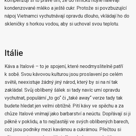
kompenzují si to právě tím, že do hrníčku hojně nalévají
kondenzované mléko a ještě cukr. Protože si povzbuzující
nápoj Vietnamci vychutnávají opravdu dlouho, vkládají ho do
skleničky s horkou vodou, aby si uchoval svou teplotu.
Itálie
Káva a Italové – to je spojení, které neodmyslitelně patří
k sobě. Svou kávovou kulturou jsou proslavení po celém
světě, neexistuje žádný jiný národ, který by si na ní tak
zakládal. Svůj oblíbený šálek si tady navíc umí opravdu
vychutnat, populární „to go“ či „také away“ verze tady tak
budete hledat jen velmi obtížně. Pití kávy ve spěchu a za
chůze Italové vnímají jako barbarství a neúctu. Dopřávají si ji
pěkně v poklidu, a to nejčastěji ve svých oblíbených barech,
což jsou podniky mezi kavárnou a cukrárnou. Přečtou si