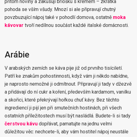
přitom noviny a zakusují briošku s krémem – zkrátka
pohoda se vším všudy. Mnozí si ale připravují chutný
povzbuzující nápoj také v pohodlí domova, ostatně
moka
kávovar
tvoří nedílnou součást každé italské domácnosti.
Arábie
V arabských zemích se káva pije již od prvního tisíciletí.
Patří ke znakům pohostinnosti, když vám ji někdo nabídne,
je naprosto nemožné ji odmítnout. Připravují ji tady v džezvě
a přidávají do ní cukr a koření, především kardamom, vanilku
a skořici, které překrývají hořkou chuť kávy. Bez těchto
ingrediencí ji pijí jen při smutečních hostinách, při všech
ostatních příležitostech musí být nasládlá. Budete-li si tady
čerstvou kávu
dopřávat, pamatujte na jednu velmi
důležitou věc: nechcete-li, aby vám hostitel nápoj neustále