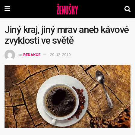
Jiný kraj, jiný mrav aneb kávové
zvyklosti ve světě
od
REDAKCE
20. 12. 2019