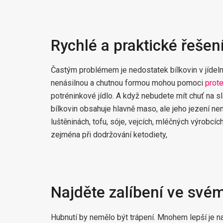
Rychlé a praktické řešen
Častým problémem je nedostatek bílkovin v jídeln
nenásilnou a chutnou formou mohou pomoci
prote
potréninkové jídlo. A když nebudete mít chuť na s
bílkovin obsahuje hlavně maso, ale jeho jezení ne
luštěninách, tofu, sóje, vejcích, mléčných výrobcí
zejména při dodržování ketodiety,
Najděte zalíbení ve své
Hubnutí by nemělo být trápení. Mnohem lepší je naj