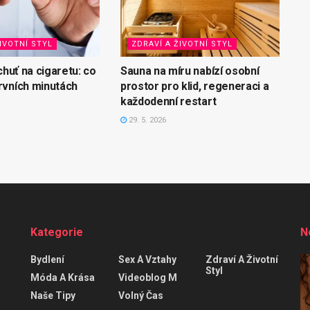
IVOTNÍ STYL
ZDRAVÍ A ŽIVOTNÍ STYL
chuť na cigaretu: co
Sauna na míru nabízí osobní
rvních minutách
prostor pro klid, regeneraci a
každodenní restart
29. 5. 2026
Kategorie
N
Bydlení
Sex A Vztahy
Zdraví A Životní
Styl
Móda A Krása
Videoblog M
Naše Tipy
Volný Čas