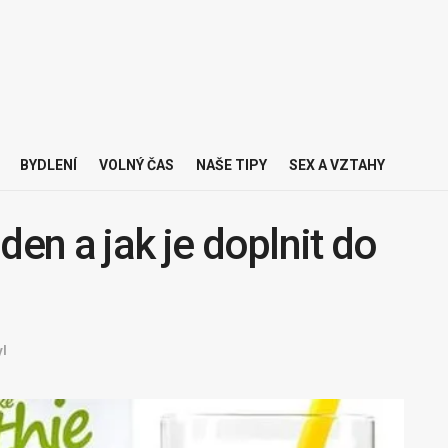
BYDLENÍ
VOLNÝ ČAS
NAŠE TIPY
SEX A VZTAHY
 den a jak je doplnit do
yl