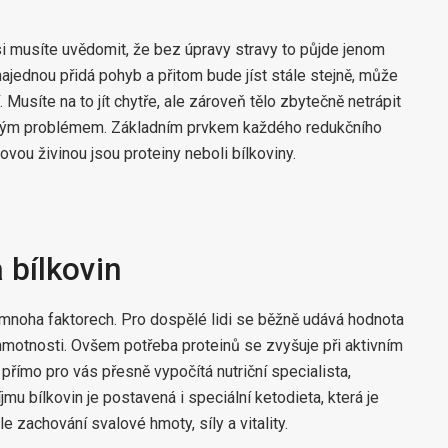
i musíte uvědomit, že bez úpravy stravy to půjde jenom
najednou přidá pohyb a přitom bude jíst stále stejně, může
 Musíte na to jít chytře, ale zároveň tělo zbytečně netrápit
elkým problémem. Základním prvkem každého redukčního
ovou živinou jsou proteiny neboli bílkoviny.
 bílkovin
a mnoha faktorech. Pro dospělé lidi se běžně udává hodnota
 hmotnosti. Ovšem potřeba proteinů se zvyšuje při aktivním
 přímo pro vás přesně vypočítá nutriční specialista,
u bílkovin je postavená i speciální ketodieta, která je
e zachování svalové hmoty, síly a vitality.