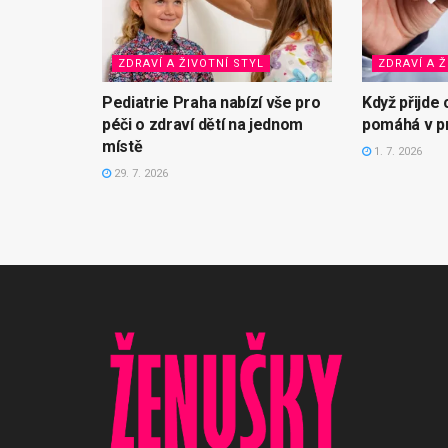
ZDRAVÍ A ŽIVOTNÍ STYL
ZDRAVÍ A Ž
Pediatrie Praha nabízí vše pro
Když přijde 
péči o zdraví dětí na jednom
pomáhá v p
místě
1. 7. 2026
29. 7. 2026