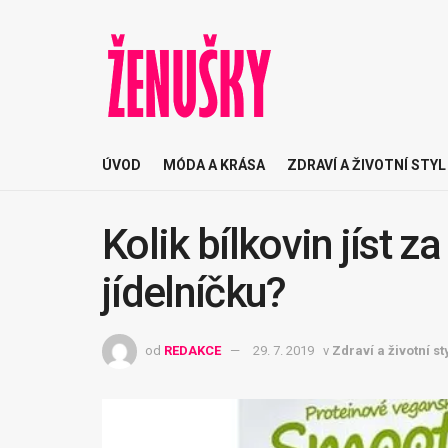
ÚVOD
MÓDA A KRÁSA
ZDRAVÍ A ŽIVOTNÍ STYL
Kolik bílkovin jíst za
jídelníčku?
od
REDAKCE
29. 7. 2019
v
Zdraví a životní st