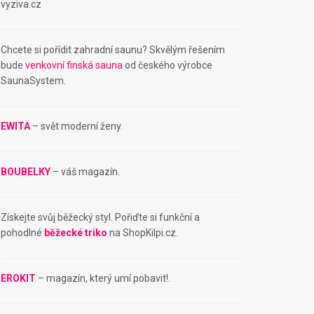
vyziva.cz
Chcete si pořídit zahradní saunu? Skvělým řešením
bude
venkovní finská sauna
od českého výrobce
SaunaSystem.
EWITA
– svět moderní ženy.
BOUBELKY
– váš magazín.
Získejte svůj běžecký styl. Pořiďte si funkční a
pohodlné
běžecké triko
na ShopKilpi.cz.
EROKIT
– magazín, který umí pobavit!.