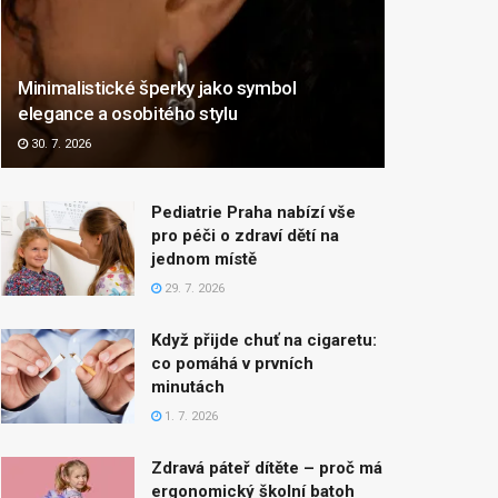
Minimalistické šperky jako symbol
elegance a osobitého stylu
30. 7. 2026
Pediatrie Praha nabízí vše
pro péči o zdraví dětí na
jednom místě
29. 7. 2026
Když přijde chuť na cigaretu:
co pomáhá v prvních
minutách
1. 7. 2026
Zdravá páteř dítěte – proč má
ergonomický školní batoh