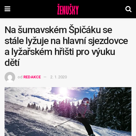
Na šumavském Špičáku se
stále lyžuje na hlavní sjezdovce
a lyžařském hřišti pro výuku
dětí
od
REDAKCE
2. 1. 2020