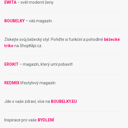
EWITA
– svět moderní ženy.
BOUBELKY
– váš magazín.
Získejte svůj běžecký styl. Pořiďte si funkční a pohodlné
běžecké
triko
na ShopKilpi.cz.
EROKIT
– magazín, který umí pobavit!.
REDMIX
lifestylový magazín
Jde o vaše zdraví, více na
BOUBELKY.EU
Inspirace pro vaše
BYDLENÍ