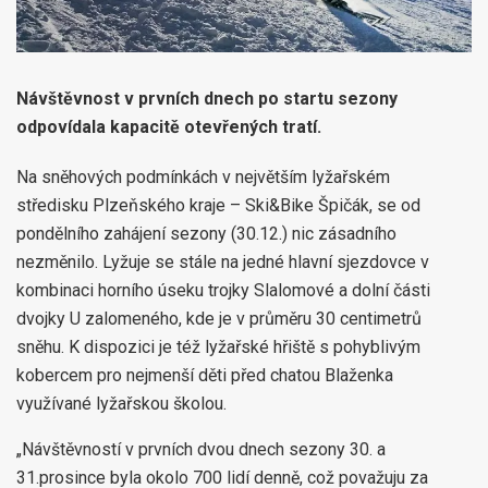
Návštěvnost v prvních dnech po startu sezony
odpovídala kapacitě otevřených tratí.
Na sněhových podmínkách v největším lyžařském
středisku Plzeňského kraje – Ski&Bike Špičák, se od
pondělního zahájení sezony (30.12.) nic zásadního
nezměnilo. Lyžuje se stále na jedné hlavní sjezdovce v
kombinaci horního úseku trojky Slalomové a dolní části
dvojky U zalomeného, kde je v průměru 30 centimetrů
sněhu. K dispozici je též lyžařské hřiště s pohyblivým
kobercem pro nejmenší děti před chatou Blaženka
využívané lyžařskou školou.
„Návštěvností v prvních dvou dnech sezony 30. a
31.prosince byla okolo 700 lidí denně, což považuju za