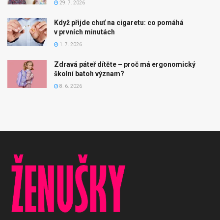
29. 7. 2026
Když přijde chuť na cigaretu: co pomáhá
v prvních minutách
1. 7. 2026
Zdravá páteř dítěte – proč má ergonomický
školní batoh význam?
8. 6. 2026