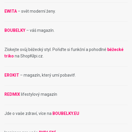
EWITA
– svět moderní ženy.
BOUBELKY
– váš magazín.
Získejte svůj běžecký styl. Pořiďte si funkční a pohodlné
běžecké
triko
na ShopKilpi.cz.
EROKIT
– magazín, který umí pobavit!.
REDMIX
lifestylový magazín
Jde o vaše zdraví, více na
BOUBELKY.EU