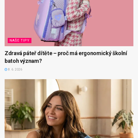
NAŠE TIPY
Zdravá páteř dítěte – proč má ergonomický školní
batoh význam?
8. 6. 2026