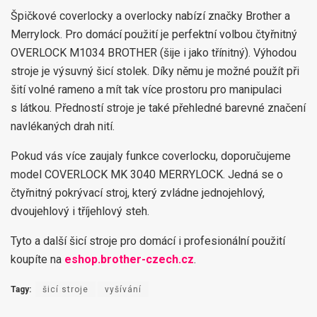
Špičkové coverlocky a overlocky nabízí značky Brother a
Merrylock. Pro domácí použití je perfektní volbou čtyřnitný
OVERLOCK M1034 BROTHER (šije i jako třínitný). Výhodou
stroje je výsuvný šicí stolek. Díky němu je možné použít při
šití volné rameno a mít tak více prostoru pro manipulaci
s látkou. Předností stroje je také přehledné barevné značení
navlékaných drah nití.
Pokud vás více zaujaly funkce coverlocku, doporučujeme
model COVERLOCK MK 3040 MERRYLOCK. Jedná se o
čtyřnitný pokrývací stroj, který zvládne jednojehlový,
dvoujehlový i tříjehlový steh.
Tyto a další šicí stroje pro domácí i profesionální použití
koupíte na
eshop.brother-czech.cz
.
Tagy:
šicí stroje
vyšívání