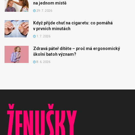
na jednom místě
29. 7. 2026
Když přijde chuť na cigaretu: co pomáhá
v prvních minutách
1. 7. 2026
Zdravá páteř dítěte – proč má ergonomický
školní batoh význam?
8. 6. 2026