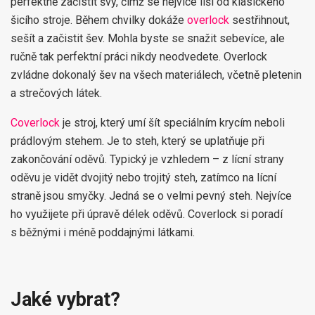
perfektně začistit švy, čímž se nejvíce liší od klasického
šicího stroje. Během chvilky dokáže
overlock
sestřihnout,
sešít a začistit šev. Mohla byste se snažit sebevíce, ale
ručně tak perfektní práci nikdy neodvedete. Overlock
zvládne dokonalý šev na všech materiálech, včetně pletenin
a strečových látek.
Coverlock
je stroj, který umí šít speciálním krycím neboli
prádlovým stehem. Je to steh, který se uplatňuje při
zakončování oděvů. Typický je vzhledem – z lícní strany
oděvu je vidět dvojitý nebo trojitý steh, zatímco na lícní
straně jsou smyčky. Jedná se o velmi pevný steh. Nejvíce
ho využijete při úpravě délek oděvů. Coverlock si poradí
s běžnými i méně poddajnými látkami.
Jaké vybrat?