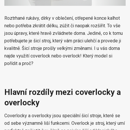
Roztrhané rukávy, dírky v oblečení, otřepené konce kalhot
nebo potřeba zkrátit délku, zúžit či naopak rozšířit. To vše
jsou úpravy, které hravě zvládnete doma. Jediné, co k tomu
potřebujete je šicí stroj, který vám práci ulehčí a provede ji
kvalitně. Šicí stroje prošly velkými změnami. I u vás doma
najde využití coverlock nebo overlock! Který model si
pořídit a proč?
Hlavní rozdíly mezi coverlocky a
overlocky
Coverlocky a overlocky jsou speciální šicí stroje, které se
od sebe významně liší funkcemi. Overlock je stroj, který umí