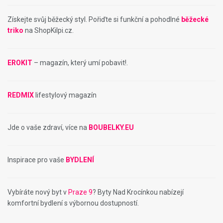
Získejte svůj běžecký styl. Pořiďte si funkční a pohodlné
běžecké
triko
na ShopKilpi.cz.
EROKIT
– magazín, který umí pobavit!.
REDMIX
lifestylový magazín
Jde o vaše zdraví, více na
BOUBELKY.EU
Inspirace pro vaše
BYDLENÍ
Vybíráte nový byt v
Praze 9
? Byty Nad Krocínkou nabízejí
komfortní bydlení s výbornou dostupností.