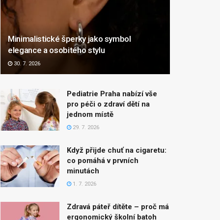
Minimalistické šperky jako symbol
elegance a osobitého stylu
30. 7. 2026
Pediatrie Praha nabízí vše
pro péči o zdraví dětí na
jednom místě
29. 7. 2026
Když přijde chuť na cigaretu:
co pomáhá v prvních
minutách
1. 7. 2026
Zdravá páteř dítěte – proč má
ergonomický školní batoh