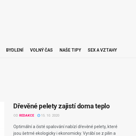
BYDLENÍ
VOLNÝ ČAS
NAŠE TIPY
SEX A VZTAHY
Dřevěné pelety zajistí doma teplo
OD
REDAKCE
15. 10. 2020
Optimální a čisté spalování nabízí dřevěné pelety, které
jsou šetrné ekologicky i ekonomicky. Vyrábí se z pilin a