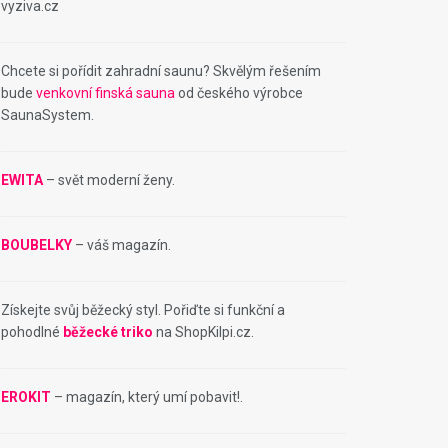
vyziva.cz
Chcete si pořídit zahradní saunu? Skvělým řešením
bude
venkovní finská sauna
od českého výrobce
SaunaSystem.
EWITA
– svět moderní ženy.
BOUBELKY
– váš magazín.
Získejte svůj běžecký styl. Pořiďte si funkční a
pohodlné
běžecké triko
na ShopKilpi.cz.
EROKIT
– magazín, který umí pobavit!.