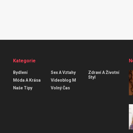
Kategorie
N
Bydlení
Sex A Vztahy
Zdraví A Životní
Styl
Móda A Krása
Videoblog M
Naše Tipy
Volný Čas