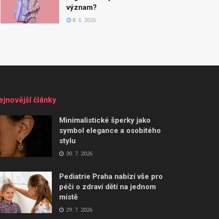
význam?
8. 6. 2026
ejnovější články
Minimalistické šperky jako
symbol elegance a osobitého
stylu
30. 7. 2026
Pediatrie Praha nabízí vše pro
péči o zdraví dětí na jednom
místě
29. 7. 2026