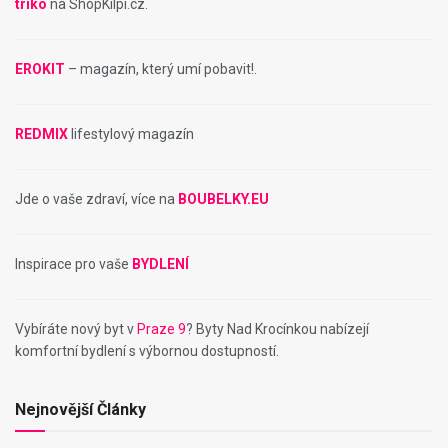
triko
na ShopKilpi.cz.
EROKIT
– magazín, který umí pobavit!.
REDMIX
lifestylový magazín
Jde o vaše zdraví, více na
BOUBELKY.EU
Inspirace pro vaše
BYDLENÍ
Vybíráte nový byt v
Praze 9
? Byty Nad Krocínkou nabízejí
komfortní bydlení s výbornou dostupností.
Nejnovější Články