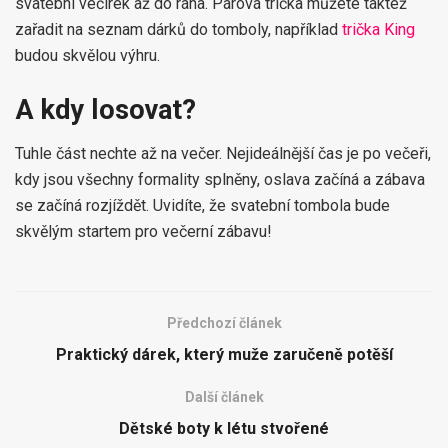
svatební večírek až do rána. Párová trička můžete taktéž
zařadit na seznam dárků do tomboly, například
trička King
budou skvělou výhru.
A kdy losovat?
Tuhle část nechte až na večer. Nejideálnější čas je po večeři,
kdy jsou všechny formality splněny, oslava začíná a zábava
se začíná rozjíždět. Uvidíte, že svatební tombola bude
skvělým startem pro večerní zábavu!
Předchozí článek
Praktický dárek, který muže zaručeně potěší
Další článek
Dětské boty k létu stvořené