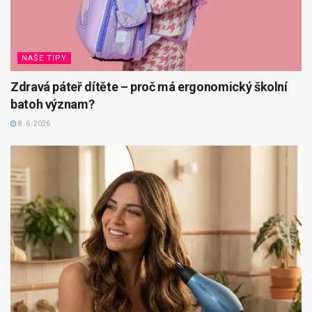
NAŠE TIPY
Zdravá páteř dítěte – proč má ergonomický školní
batoh význam?
8. 6. 2026