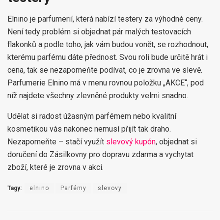
Elnino je parfumerií, která nabízí testery za výhodné ceny.
Není tedy problém si objednat pár malých testovacích
flakonků a podle toho, jak vám budou vonět, se rozhodnout,
kterému parfému dáte přednost. Svou roli bude určitě hrát i
cena, tak se nezapomeňte podívat, co je zrovna ve slevě.
Parfumerie Elnino má v menu rovnou položku „AKCE“, pod
níž najdete všechny zlevněné produkty velmi snadno.
Udělat si radost úžasným parfémem nebo kvalitní
kosmetikou vás nakonec nemusí přijít tak draho.
Nezapomeňte – stačí využít
slevový kupón
, objednat si
doručení do Zásilkovny pro dopravu zdarma a vychytat
zboží, které je zrovna v akci.
Tagy:
elnino
Parfémy
slevovy