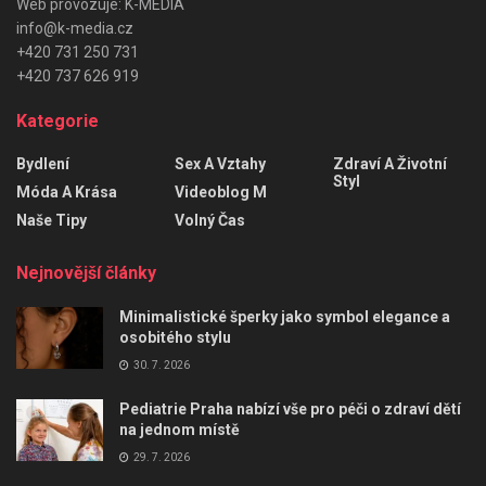
Web provozuje: K-MEDIA
info@k-media.cz
+420 731 250 731
+420 737 626 919
Kategorie
Bydlení
Sex A Vztahy
Zdraví A Životní
Styl
Móda A Krása
Videoblog M
Naše Tipy
Volný Čas
Nejnovější články
Minimalistické šperky jako symbol elegance a
osobitého stylu
30. 7. 2026
Pediatrie Praha nabízí vše pro péči o zdraví dětí
na jednom místě
29. 7. 2026