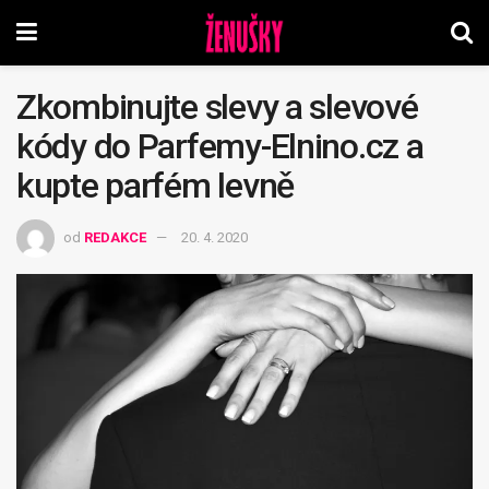
Zkombinujte slevy a slevové
kódy do Parfemy-Elnino.cz a
kupte parfém levně
od
REDAKCE
20. 4. 2020