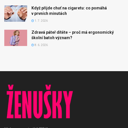
Když přijde chuť na cigaretu: co pomáhá
v prvních minutách
1. 7. 2026
Zdravá páteř dítěte – proč má ergonomický
školní batoh význam?
8. 6. 2026